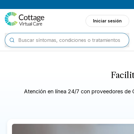
Ir al contenido principal
Iniciar sesión
Facili
Atención en línea 24/7 con proveedores de C
Destacado
Todo
Gripe, resfrío, COVID-19
Reposició