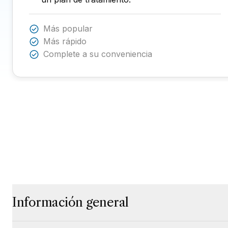
Más popular
Más rápido
Complete a su conveniencia
Información general
Click to expand
Click to collapse